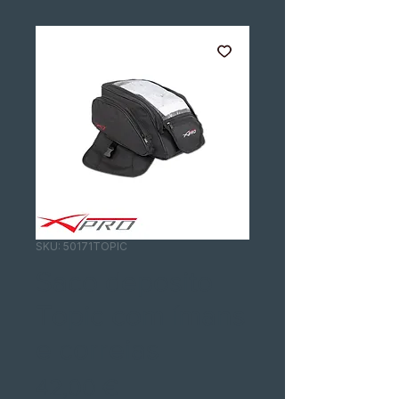
SKU: 50171TOPIC
Saco deposito
Topic com ímans
e correias
Precio
42,00 €