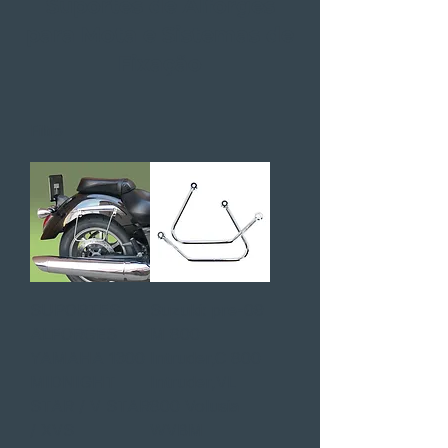
Suportes de Alforges
para Mota e Sistemas de
Fixação
Filtro
SUPORTES
Suzuki: pre-09
ALFORGES
M 800
YAMAHA 1300
Intruder,C 800
MIDNIGHT
Intruder,VL
STAR / V STAR
800 Volusia
/ XVS
WVBM