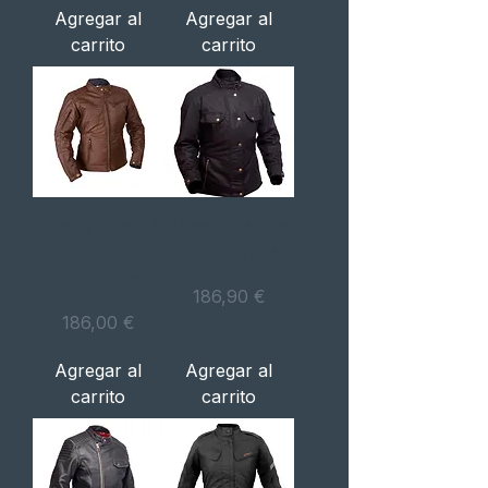
Agregar al
Agregar al
carrito
carrito
Blusão LUANA
Blusão SANDY
Castanho -
- SENHORA
SENHORA
Precio
186,90 €
Precio
186,00 €
Agregar al
Agregar al
carrito
carrito