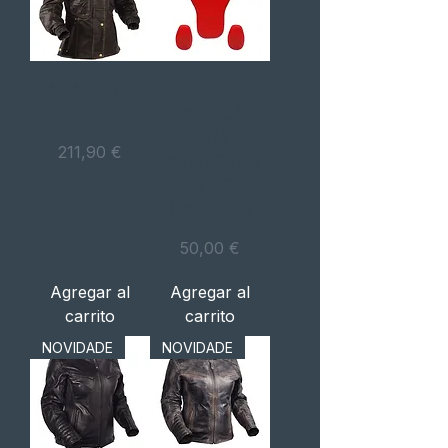
CASACO RSW
KIT
JODIE
PROTEÇÃO
XTM
Precio
211,90 €
PROTECTOR
SET TOP
(MULHER)
Precio
50,00 €
Agregar al
Agregar al
carrito
carrito
NOVIDADE
NOVIDADE