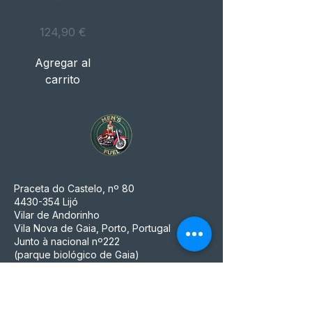
LADY
Precio
124,90 €
Agregar al
carrito
Praceta do Castelo, nº 80
4430-354
Lijó
Vilar de Andorinho
Vila Nova de Gaia, Porto, Portugal
Junto à nacional nº222
(parque biológico de Gaia)
914 167 680
(Chamada para a rede Móvel nacional)