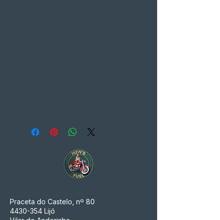
Projectadas para alta protecção, as
M-Pact permitem principalmente
uma versatilidade vantajosa para
diferentes missões. Reforçar as
áreas de trabalho mais acentuadas
que causam fadiga e produzem
lesões em atividades de alto
impacto, permite que você trabalhe
com segurança e por mais tempo.
Praceta do Castelo, nº 80
4430-354
Lijó