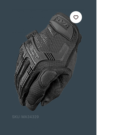
SKU: MA34329
LUVAS