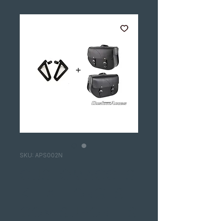
SKU: APS002N
CUSTOMACCES
KIT ALFORGES
COM SUPORTES