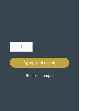
SANT LOUIS
(par)
Precio
202,00 €
Cantidad
*
Agregar al carrito
Realizar compra
Alforjes de Acesso Personalizados
COM SUPORTES
Esquerda+Direita. Elegantes e
funcionais alforjes Sant Louis,