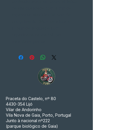
confeccionados em couro sintético
de alta qualidade com 4 mm de
espessura. Medidas (41,5cm de
comprimento, 34cm de altura e
17,5cm de largura) e com
capacidade de até 15L por
mala.Valor por par
Praceta do Castelo, nº 80
4430-354
Lijó
Vilar de Andorinho
Vila Nova de Gaia, Porto, Portugal
Junto à nacional nº222
(parque biológico de Gaia)