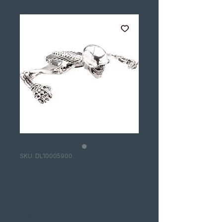
SKU: DL10005900
CAVEIRA PARA
FAROL GRANDE
Precio
34,00 €