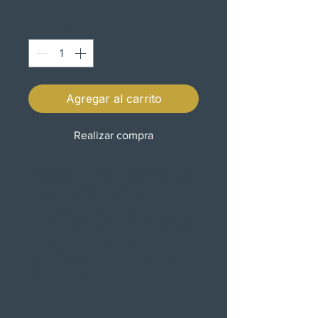
Cantidad
*
Agregar al carrito
Realizar compra
Esqueleto cromado detalhado para
anexar a faróis, guarda-lamas, etc.
Com adesivo para afixá-lo.
Comprimento: aprox. 10 cm, largura:
aprox. 7 cm, altura: aprox. 3 cm
Para diâmetros de farol de aprox.
180 - 210 mm.