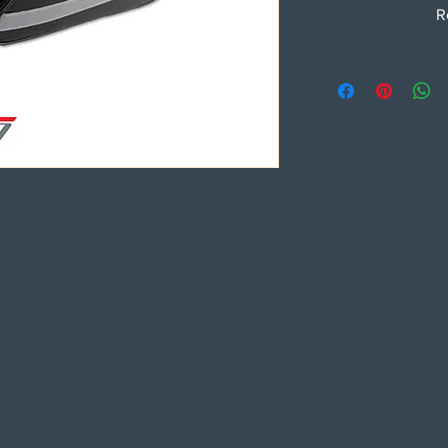
R
. INTERIOR: poliéster. TAMANHO: 43 X 24
s Lateral têxtil. Fecho de zíper duplo.
toras. Fácil de ir a qualquer lugar graças a
to na parte inferior.