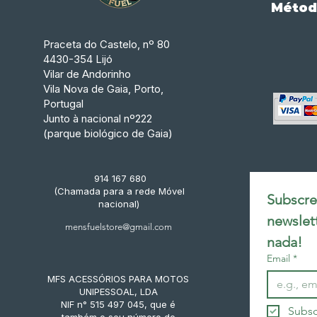
Métod
Praceta do Castelo, nº 80
4430-354 Lijó
Vilar de Andorinho
Vila Nova de Gaia, Porto,
Portugal
Junto à nacional nº222
(parque biológico de Gaia)
914 167 680
(Chamada para a rede Móvel
Subscrev
nacional)
newslet
mensfuelstore@gmail.com
nada!
Email
*
MFS ACESSÓRIOS PARA MOTOS
UNIPESSOAL, LDA
NIF n° 515 497 045, que é
Subsc