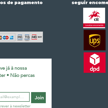
os de pagamento
seguir encom
e já à nossa 
ter • Não percas 
Join
rever à newsletter