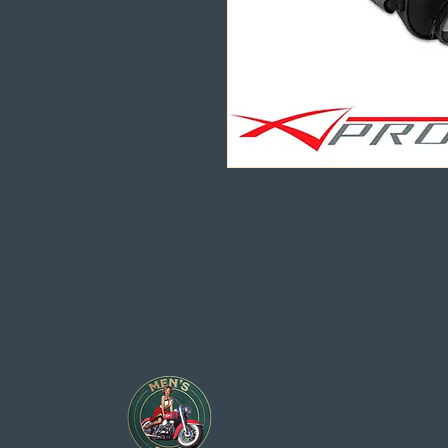
PROTEÇÕES: costuras reforçadas
X 20 cm . Cor preta . Par de Bolsa
Bolsos laterais com inserções refle
uma alça conveniente. Acolchoamen